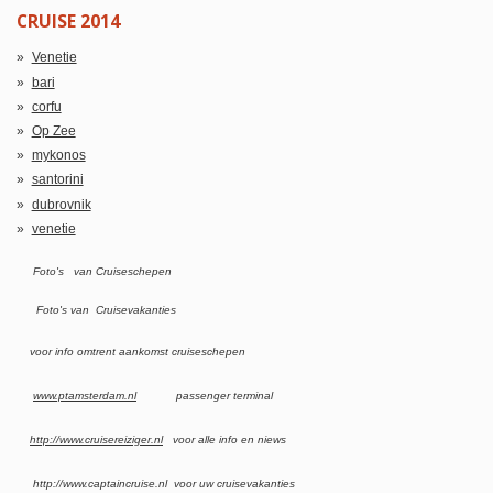
CRUISE 2014
Venetie
bari
corfu
Op Zee
mykonos
santorini
dubrovnik
venetie
Foto's van Cruiseschepen
Foto's van Cruisevakanties
voor info omtrent aankomst cruiseschepen
www.ptamsterdam.nl
passenger terminal
http://www.cruisereiziger.nl
voor alle info en niews
http://www.captaincruise.nl voor uw cruisevakanties