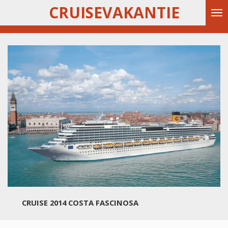
CRUISEVAKANTIE
Ga
direct
naar
de
hoofdinhoud
CRUISE 2014 COSTA FASCINOSA