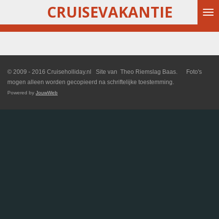
CRUISEVAKANTIE
Ga
direct
naar
de
hoofdinhoud
© 2009 - 2016 Cruiseholliday.nl Site van Theo Riemslag Baas. Foto's
mogen alleen worden gecopieerd na schriftelijke toestemming.
Powered by
JouwWeb