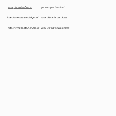
www.ptamsterdam.nl
passenger terminal
http://www.cruisereiziger.nl
voor alle info en niews
http://www.captaincruise.nl voor uw cruisevakanties