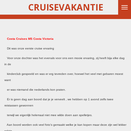
CRUISEVAKANTIE
Ga
direct
naar
de
hoofdinhoud
Costa Cruises MS Costa Victoria
Dit was onze eerste cruise ervaring
Voor onze dochter was het evenals voor ons een mooie ervaring, zij heeft bija elke dag
in de
kinderclub gespeeld en was er erg tevreden over, hoewel het veel met gebaren moest
want
er was niemand die nederlands kon praten.
Er is geen dag aan boord dat je je verveelt , we hebben op 1 avond zelfs twee
reistassen gewonnen
terwijl we eigenlijk helemaal niet mee wilde doen aan spelletjes.
Aan boord worden ook veel foto's gemaakt welke je kan kopen maar deze zijn wel lekker
prijzig.