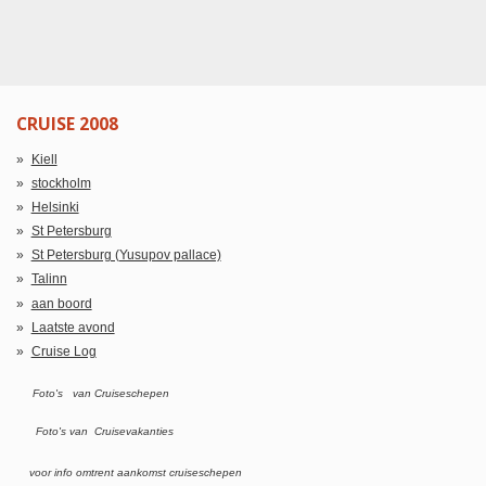
CRUISE 2008
Kiell
stockholm
Helsinki
St Petersburg
St Petersburg (Yusupov pallace)
Talinn
aan boord
Laatste avond
Cruise Log
Foto's van Cruiseschepen
Foto's van Cruisevakanties
voor info omtrent aankomst cruiseschepen